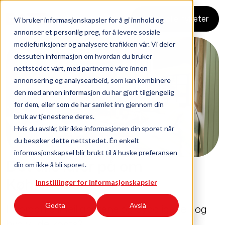
Se alle nyheter
Vi bruker informasjonskapsler for å gi innhold og
annonser et personlig preg, for å levere sosiale
mediefunksjoner og analysere trafikken vår. Vi deler
dessuten informasjon om hvordan du bruker
nettstedet vårt, med partnerne våre innen
annonsering og analysearbeid, som kan kombinere
den med annen informasjon du har gjort tilgjengelig
for dem, eller som de har samlet inn gjennom din
bruk av tjenestene deres.
Hvis du avslår, blir ikke informasjonen din sporet når
du besøker dette nettstedet. Én enkelt
informasjonskapsel blir brukt til å huske preferansen
Det alle lurer på om
din om ikke å bli sporet.
Køhlerlåven
Innstillinger for informasjonskapsler
Godta
Avslå
Hvordan blir leilighetene og byboligene - og
hva vil de koste?