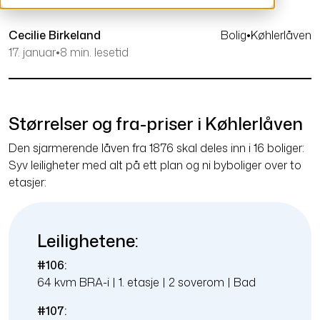
Cecilie Birkeland
Bolig
•
Køhlerlåven
17. januar
•
8 min. lesetid
Størrelser og fra-priser i Køhlerlåven
Den sjarmerende låven fra 1876 skal deles inn i 16 boliger:
Syv leiligheter med alt på ett plan og ni byboliger over to
etasjer:
Leilighetene:
#106:
64 kvm BRA-i | 1. etasje | 2 soverom | Bad
#107: