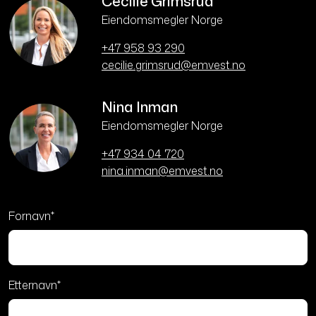
Cecilie Grimsrud
Eiendomsmegler Norge
+47 958 93 290
cecilie.grimsrud@emvest.no
Nina Inman
Eiendomsmegler Norge
+47 934 04 720
nina.inman@emvest.no
Fornavn
*
Etternavn
*