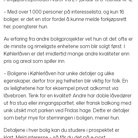
– Med over 1 000 personer på interesselista, og kun 16
boliger, er det en stor fordel å kunne melde forkjøpsrett
her, poengterer hun.
Av erfaring fra andre boligprosjekter vet hun at det ofte er
de minste og rimeligste enhetene som blir solgt først. I
Køhlerlåven er det imidlertid mange andre kvaliteter enn
pris og areal som spiller inn.
– Boligene i Køhlerlåven har unike detaljer og ulike
egenskaper, derfor tror jeg helheten blir viktig for folk. En
av leilighetene har for eksempel privat adkomst via
låvebroen. Tenk for en kvalitet! Andre har doble låvedører
ut fra stua eller inngangspartiet, eller fransk balkong med
unik utsikt mot parken ved Fridas hage. Dette er detaljer
som betyr mye for stemningen i boligen, mener hun.
Detaljene i hver bolig kan du studere i prospektet er
klart.
Meld interesse – så får du det på e-post.