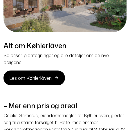
Alt om Køhlerlåven
Se priser, plantegninger og alle detaljer om de nye
boligene:
Les om Køhlerlåven
– Mer enn pris og areal
Cecilie Grimsrud, eiendomsmegler for Køhlerlåven, gleder
seg til å starte forsalget til Bate-medlemmer.
Forkjøpsrettperioden varer fra 27. januar til 3. februar kl. 12.