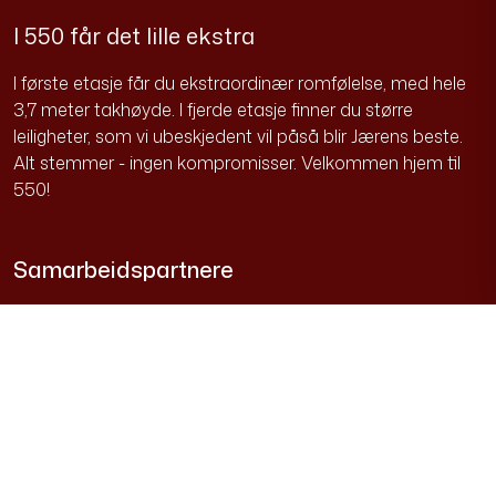
I første etasje får du ekstraordinær romfølelse, med hele
3,7 meter takhøyde. I fjerde etasje finner du større
leiligheter, som vi ubeskjedent vil påså blir Jærens beste.
Alt stemmer - ingen kompromisser. Velkommen hjem til
550!
Samarbeidspartnere
De nye boligene leveres av Bate og Rogalandshus , på lag
med dyktige samarbeidspartnere.
Utbygger:
Bate
og
Rogalandshus
Arkitekt:
Arkitektkontoret Vest
Totalentreprenør:
Østerhus entreprenør