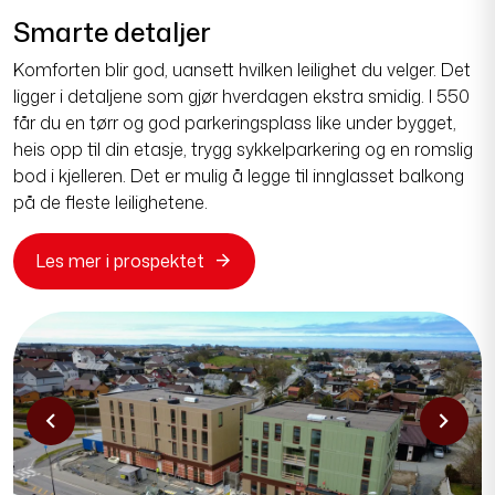
Komforten blir god, uansett hvilken leilighet du velger. Det
ligger i detaljene som gjør hverdagen ekstra smidig. I 550
får du en tørr og god parkeringsplass like under bygget,
heis opp til din etasje, trygg sykkelparkering og en romslig
bod i kjelleren. Det er mulig å legge til innglasset balkong
på de fleste leilighetene.
Les mer i prospektet
chevron_left
chevron_right