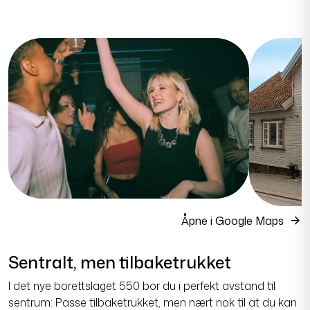
Åpne i Google Maps
Sentralt, men tilbaketrukket
I det nye borettslaget 550 bor du i perfekt avstand til
sentrum: Passe tilbaketrukket, men nært nok til at du kan
spasere til alt av byens tilbud. De 24 nye leilighetene blir
bygd i krysset Jernbanegata / Gamle Hognestadvegen,