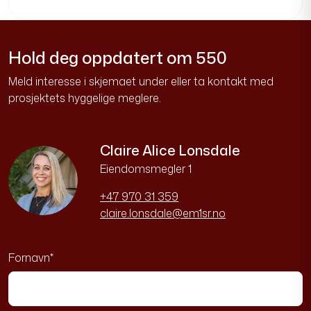
Hold deg oppdatert om 550
Meld interesse i skjemaet under eller ta kontakt med
prosjektets hyggelige meglere.
Claire Alice Lonsdale
Eiendomsmegler 1
+47 970 31 359
claire.lonsdale@em1sr.no
Fornavn
*
Etternavn
*