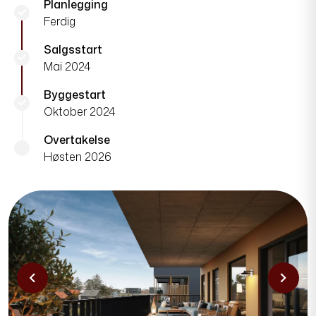
Planlegging
check
Ferdig
Salgsstart
check
Mai 2024
Byggestart
check
Oktober 2024
Overtakelse
Høsten 2026
chevron_left
chevron_right