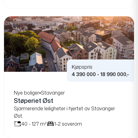
Kjøpspris
4 390 000 - 18 990 000,-
Nye boliger
•
Stavanger
Støperiet Øst
Sjarmerende leiligheter i hjertet av Stavanger
Øst.
tab_unselected
bed
40 - 127 m²
1–2 soverom