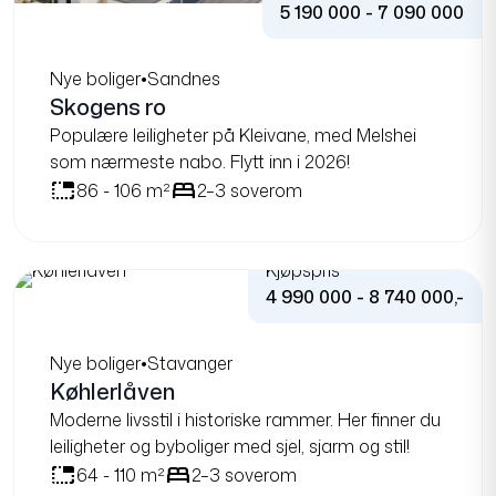
Nye boliger
•
Sandnes
Skogens ro
Populære leiligheter på Kleivane, med Melshei
som nærmeste nabo. Flytt inn i 2026!
tab_unselected
bed
86 - 106 m²
2–3 soverom
Kjøpspris
4 990 000 - 8 740 000,-
Nye boliger
•
Stavanger
Køhlerlåven
Moderne livsstil i historiske rammer. Her finner du
leiligheter og byboliger med sjel, sjarm og stil!
tab_unselected
bed
64 - 110 m²
2–3 soverom