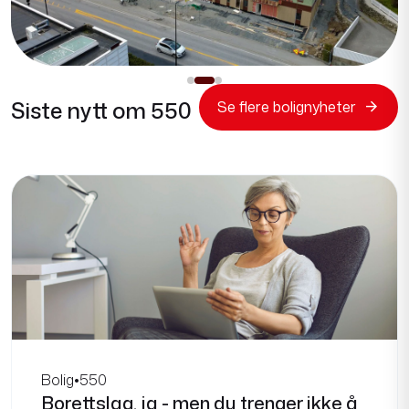
Siste nytt om 550
Se flere bolignyheter
Bolig
•
550
Borettslag, ja - men du trenger ikke å
ha fellesgjeld
Du er klar for å bytte ut eneboligen, men ikke for