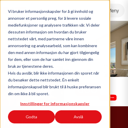
dehaze
Meny
Vi bruker informasjonskapsler for å gi innhold og
annonser et personlig preg, for å levere sosiale
mediefunksjoner og analysere trafikken vår. Vi deler
dessuten informasjon om hvordan du bruker
nettstedet vårt, med partnerne våre innen
annonsering og analysearbeid, som kan kombinere
den med annen informasjon du har gjort tilgjengelig
for dem, eller som de har samlet inn gjennom din
bruk av tjenestene deres.
Hvis du avslår, blir ikke informasjonen din sporet når
du besøker dette nettstedet. Én enkelt
informasjonskapsel blir brukt til å huske preferansen
din om ikke å bli sporet.
Innstillinger for informasjonskapsler
Godta
Avslå
Nye leiligheter i Bryne