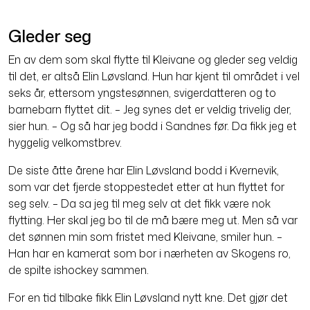
Gleder seg
En av dem som skal flytte til Kleivane og gleder seg veldig
til det, er altså Elin Løvsland. Hun har kjent til området i vel
seks år, ettersom yngstesønnen, svigerdatteren og to
barnebarn flyttet dit. – Jeg synes det er veldig trivelig der,
sier hun. – Og så har jeg bodd i Sandnes før. Da fikk jeg et
hyggelig velkomstbrev.
De siste åtte årene har Elin Løvsland bodd i Kvernevik,
som var det fjerde stoppestedet etter at hun flyttet for
seg selv. – Da sa jeg til meg selv at det fikk være nok
flytting. Her skal jeg bo til de må bære meg ut. Men så var
det sønnen min som fristet med Kleivane, smiler hun. –
Han har en kamerat som bor i nærheten av Skogens ro,
de spilte ishockey sammen.
For en tid tilbake fikk Elin Løvsland nytt kne. Det gjør det