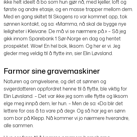
ikke helt ideelt å bo som hun gjør nå, med kjeller, loft og
første og andre etasje, og en masse trapper mellom dem.
Med en gang skiltet til Skogens ro var kommet opp, tok
sønnen kontakt, og sa: «Mamma, nå skal de bygge nye
leiligheter i Kleivane. De må vi se nærmere på.» – Så jeg
gikk innom Sparebank 1 Sør-Norge en dag og hentet
prospektet. Wow! En hel bok, liksom. Og her er vi. Jeg
gleder meg veldig til å flytte inn, sier Elin Løvsland.
Farmor sine gravemaskiner
Naturen og omgivelsene, og det at sønnen og
svigerdatteren oppfordret henne til å flytte, ble viktig for
Elin Løvsland. – Det var ikke jeg som ville flytte og liksom
elge meg innpå dem, ler hun. – Men de sa: «Da blir det
lettere for oss å ta vare på deg». Og så har jeg en sønn
som bor på Klepp. Nå kommer vi jo nærmere hverandre,
alle sammen.