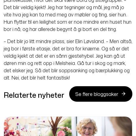
plantekasser, hvor det skal være bord og sittegrupper. –
Det blir veldig kjekt! Jeg har tegninger og mål, jeg må jo
vite hva jeg kan ta med meg av møbler og ting, sier hun.
Hun flytter til en leilighet som er noe mindre enn huset hun
bor i nå, og har allerede begynt å gi bort en del ting.
– Det blir jo litt mindre plass, sier Elin Løvsland. – Men altså,
jeg bor i første etasje, det er bra for knærne. Og så er det
veldig kjekt at det er en sånn gjestehybel. Jeg kan gå ut
døren min og rett opp i Melsheia. Gå tur i skog og mark,
det elsker jeg. Så det blir soppsanking og bærplukking og
alt. Nei, det blir helt fantastisk!
Relaterte nyheter
Se flere bloggsaker