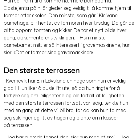
Hun ser fram til å komme nærmere barnebarna.
Eldstejenta på ni år gleder seg veldig til å komme hjem til
farmor etter skolen. Den minste, som går i Kleivane
barnehage, blir hentet av farmoren hver tirsdag. Da går de
alltid oppom tomten og kikker. De tar et nytt bilde hver
gang, dokumenterer utviklingen. – Hun minste
barnebarnet mitt er så interessert i gravemaskinene, hun
sier: «Det er farmor sine gravemaskiner».
Den største terrassen
I Kvernevik har Elin Løvsland en hage som hun er veldig
glad i. Hun liker å pusle litt ute, så da hun ringte for å
forhøre seg om leilighetene og ble fortalt at leiligheten
med den største terrassen fortsatt var ledig, tenkte hun
med en gang at dette vil bli bra, for da kan hun ta med
seg stiklinger og litt av hagen og plante om i kasser
på terrassen.
– Jeg har allerede tegnet den, sier hun med et smil. – Jeg