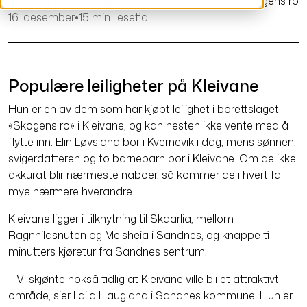
Impress publisering
Bolig
•
Skogens ro
16. desember
•
15 min. lesetid
Populære leiligheter på Kleivane
Hun er en av dem som har kjøpt leilighet i borettslaget
«Skogens ro» i Kleivane, og kan nesten ikke vente med å
flytte inn. Elin Løvsland bor i Kvernevik i dag, mens sønnen,
svigerdatteren og to barnebarn bor i Kleivane. Om de ikke
akkurat blir nærmeste naboer, så kommer de i hvert fall
mye nærmere hverandre.
Kleivane ligger i tilknytning til Skaarlia, mellom
Ragnhildsnuten og Melsheia i Sandnes, og knappe ti
minutters kjøretur fra Sandnes sentrum.
– Vi skjønte nokså tidlig at Kleivane ville bli et attraktivt
område, sier Laila Haugland i Sandnes kommune. Hun er