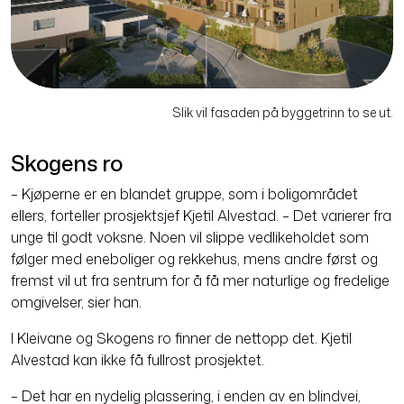
Slik vil fasaden på byggetrinn to se ut.
Skogens ro
– Kjøperne er en blandet gruppe, som i boligområdet
ellers, forteller prosjekt­sjef Kjetil Alvestad. – Det varierer fra
unge til godt voksne. Noen vil slippe vedlikeholdet som
følger med ene­boliger og rekkehus, mens andre først og
fremst vil ut fra sentrum for å få mer naturlige og fredelige
omgivelser, sier han.
I Kleivane og Skogens ro finner de nettopp det. Kjetil
Alvestad kan ikke få fullrost prosjektet.
– Det har en nydelig plassering, i enden av en blindvei,