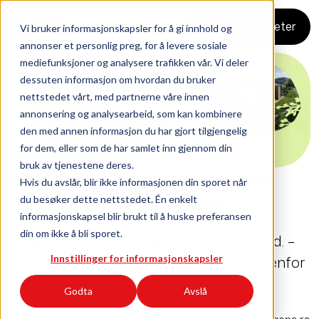
Se alle nyheter
Vi bruker informasjonskapsler for å gi innhold og
annonser et personlig preg, for å levere sosiale
mediefunksjoner og analysere trafikken vår. Vi deler
dessuten informasjon om hvordan du bruker
nettstedet vårt, med partnerne våre innen
annonsering og analysearbeid, som kan kombinere
den med annen informasjon du har gjort tilgjengelig
for dem, eller som de har samlet inn gjennom din
bruk av tjenestene deres.
Kleivane i Sandnes: Idyllisk
Hvis du avslår, blir ikke informasjonen din sporet når
nabolag ved Melsheia
du besøker dette nettstedet. Én enkelt
informasjonskapsel blir brukt til å huske preferansen
din om ikke å bli sporet.
– Jeg gleder meg veldig! sier Elin Løvsland. –
Det er jo så flott, og med naturen rett utenfor
Innstillinger for informasjonskapsler
døren!
Godta
Avslå