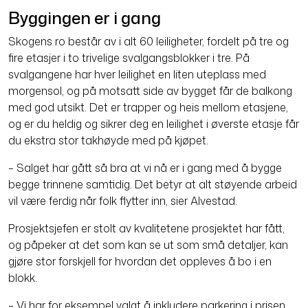
Byggingen er i gang
Skogens ro består av i alt 60 leiligheter, fordelt på tre og
fire etasjer i to trivelige svalgangsblokker i tre. På
svalgangene har hver leilighet en liten uteplass med
morgensol, og på motsatt side av bygg­et får de balkong
med god utsikt. Det er trapper og heis mellom etasjene,
og er du heldig og sikrer deg en leilighet i øverste etasje får
du ekstra stor takhøyde med på kjøpet.
– Salget har gått så bra at vi nå er i gang med å bygge
begge trinnene samtidig. Det betyr at alt støyende arbeid
vil være ferdig når folk flytter inn, sier Alvestad.
Prosjektsjefen er stolt av kvalitetene prosjektet har fått,
og påpeker at det som kan se ut som små detaljer, kan
gjøre stor forskjell for hvordan det oppleves å bo i en
blokk.
– Vi har for eksempel valgt å inklu­dere parkering i prisen