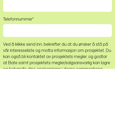
Telefonnummer
*
Ved å klikke send inn, bekrefter du at du ønsker å stå på
vår interesseliste og motta informasjon om prosjektet. Du
kan også bli kontaktet av prosjektets megler, og godtar
at Bate samt prosjektets megler/salgsansvarlig kan lagre
og behandle dine opplysninger i denne sammenheng.
Se gjerne vår
personvernerklæring
for mer informasjon.