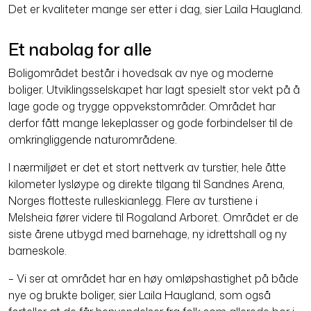
Det er kvaliteter mange ser etter i dag, sier Laila Haugland.
Et nabolag for alle
Boligområdet består i hovedsak av nye og moderne
boliger. Utviklings­selskapet har lagt spesielt stor vekt på å
lage gode og trygge opp­vekst­områder. Området har
derfor fått mange lekeplasser og gode forbindelser til de
omkringliggende naturområdene.
I nærmiljøet er det et stort nettverk av turstier, hele åtte
kilometer lysløype og direkte tilgang til Sandnes Arena,
Norges flotteste rulleskianlegg. Flere av turstiene i
Melsheia fører videre til Rogaland Arboret. Området er de
siste årene utbygd med barnehage, ny idretts­hall og ny
barneskole.
– Vi ser at området har en høy om­løps­hastighet på både
nye og brukte boliger, sier Laila Haugland, som også