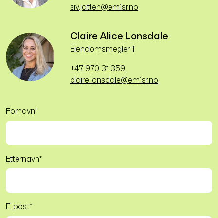
siv.jatten@em1sr.no
Claire Alice Lonsdale
Eiendomsmegler 1
+47 970 31 359
claire.lonsdale@em1sr.no
Fornavn
*
Etternavn
*
E-post
*