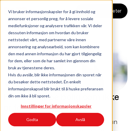
Se alle nyheter
Vi bruker informasjonskapsler for å gi innhold og
annonser et personlig preg, for å levere sosiale
mediefunksjoner og analysere trafikken vår. Vi deler
dessuten informasjon om hvordan du bruker
nettstedet vårt, med partnerne våre innen
annonsering og analysearbeid, som kan kombinere
den med annen informasjon du har gjort tilgjengelig
for dem, eller som de har samlet inn gjennom din
bruk av tjenestene deres.
Hvis du avslår, blir ikke informasjonen din sporet når
du besøker dette nettstedet. Én enkelt
informasjonskapsel blir brukt til å huske preferansen
Hvorfor kjøpe bolig som ikke
din om ikke å bli sporet.
er ferdig bygget?
Innstillinger for informasjonskapsler
Godta
Avslå
Å kjøpe en bolig som ikke er ferdigstilt kan
være skremmende, men til gjengjeld er