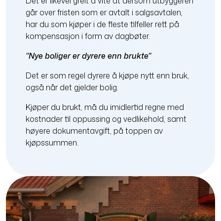
Det er likevel greit å vite at dersom utbyggeren
går over fristen som er avtalt i salgsavtalen,
har du som kjøper i de fleste tilfeller rett på
kompensasjon i form av dagbøter.
"Nye boliger er dyrere enn brukte"
Det er som regel dyrere å kjøpe nytt enn bruk,
også når det gjelder bolig.
Kjøper du brukt, må du imidlertid regne med
kostnader til oppussing og vedlikehold, samt
høyere dokumentavgift, på toppen av
kjøpssummen.